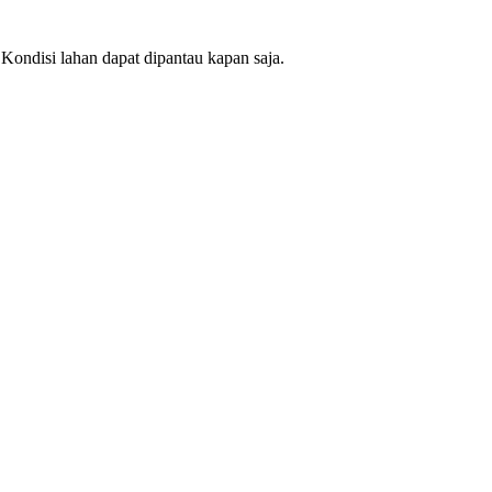
 Kondisi lahan dapat dipantau kapan saja.