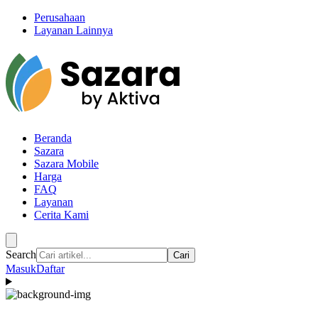
Perusahaan
Layanan Lainnya
Beranda
Sazara
Sazara Mobile
Harga
FAQ
Layanan
Cerita Kami
Search
Cari
Masuk
Daftar