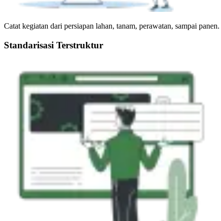
Catat kegiatan dari persiapan lahan, tanam, perawatan, sampai panen.
Standarisasi Terstruktur