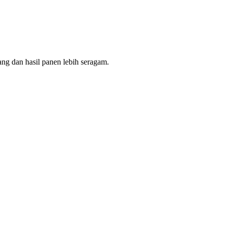
ang dan hasil panen lebih seragam.